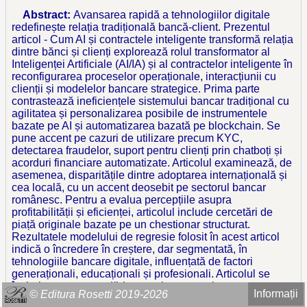
Abstract:
Avansarea rapidă a tehnologiilor digitale
redefinește relația tradițională bancă-client. Prezentul
articol - Cum AI și contractele inteligente transformă relația
dintre bănci și clienți explorează rolul transformator al
Inteligenței Artificiale (AI/IA) și al contractelor inteligente în
reconfigurarea proceselor operaționale, interacțiunii cu
clienții și modelelor bancare strategice. Prima parte
contrastează ineficiențele sistemului bancar tradițional cu
agilitatea și personalizarea posibile de instrumentele
bazate pe AI și automatizarea bazată pe blockchain. Se
pune accent pe cazuri de utilizare precum KYC,
detectarea fraudelor, suport pentru clienți prin chatboți și
acorduri financiare automatizate. Articolul examinează, de
asemenea, disparitățile dintre adoptarea internațională și
cea locală, cu un accent deosebit pe sectorul bancar
românesc. Pentru a evalua percepțiile asupra
profitabilității și eficienței, articolul include cercetări de
piață originale bazate pe un chestionar structurat.
Rezultatele modelului de regresie folosit în acest articol
indică o încredere în creștere, dar segmentată, în
tehnologiile bancare digitale, influențată de factori
generaționali, educaționali și profesionali. Articolul se
încheie cu recomandări strategice pentru integrare
Informații
© Editura Rosetti 2019-2026
responsabilă, subliniind că băncile trebuie să treacă de la